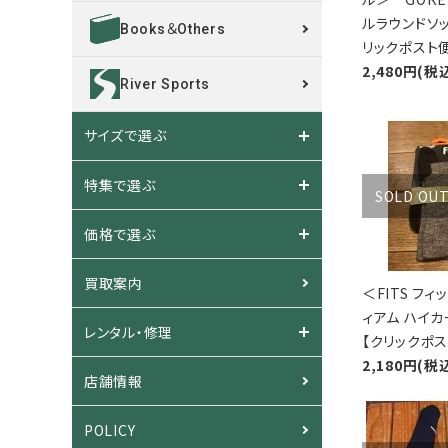
ルラウンドソ
Books＆Others
リックポスト
2,480円(税
River Sports
サイズで選ぶ
特集で選ぶ
SOLD OU
価格で選ぶ
買取案内
＜FITS フ
ィアム ハイカ
レンタル・修理
【クリックポ
2,180円(税
店舗情報
POLICY