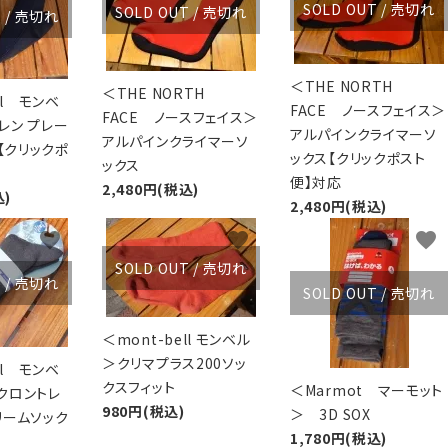
SOLD OUT / 売切れ
SOLD OUT / 売切れ
T / 売切れ
＜THE NORTH
＜THE NORTH
ll モンベ
FACE ノースフェイス＞
FACE ノースフェイス＞
レン プレー
アルパインクライマーソ
アルパインクライマーソ
 【クリックポ
ックス【クリックポスト
ックス
便】対応
2,480円(税込)
込)
2,480円(税込)
favorite
favorite
favorite
SOLD OUT / 売切れ
T / 売切れ
SOLD OUT / 売切れ
＜mont-bell モンベル
＞クリマプラス200ソッ
ll モンベ
クスフィット
＜Marmot マーモット
クロントレ
980円(税込)
＞ 3D SOX
リームソック
1,780円(税込)