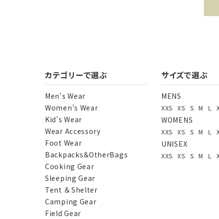
キー
カテゴリーで選ぶ
サイズで選ぶ
Men's Wear
MENS
Women's Wear
XXS
XS
S
M
L
カテ
Kid's Wear
WOMENS
Wear Accessory
XXS
XS
S
M
L
Foot Wear
UNISEX
Backpacks＆OtherBags
XXS
XS
S
M
L
Cooking Gear
Sleeping Gear
Tent ＆ Shelter
Camping Gear
Field Gear