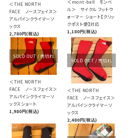
＜mont-bell モンベ
＜THE NORTH
ル＞ サイクル フットウ
FACE ノースフェイス＞
ォーマー ショート【クリッ
アルパインクライマーソ
クポスト便】対応
ックス
1,180円(税込)
2,780円(税込)
favorite
favorite
SOLD OUT / 売切れ
SOLD OUT / 売切れ
＜THE NORTH
FACE ノースフェイス＞
＜THE NORTH
アルパインクライマーソ
FACE ノースフェイス＞
ックスショート
アルパインクライマーソ
1,980円(税込)
ックス
2,480円(税込)
favorite
favorite