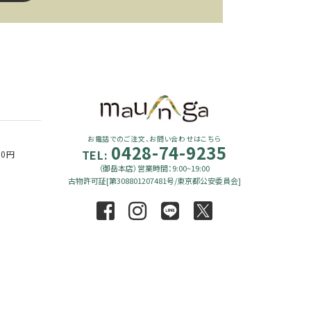
close
お電話でのご注文、お問い合わせはこちら
0428-74-9235
TEL:
90円
（御岳本店）営業時間：9:00~19:00
古物許可証[第308801207481号/東京都公安委員会]