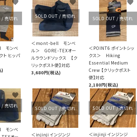
favorite
favorite
favorite
XXS
XS
S
M
L
XL
OtherBags
春・夏に向けたアウトド
Cooking Gear
ッズ
SOLD OUT / 売切れ
T / 売切れ
SOLD OUT / 売切れ
Sleeping Gear
冬期・雪山に向けたウェ
Tent ＆ Shelter
ギア
Camping Gear
テント泊山行に向けた
Field Gear
ア！
＜mont-bell モンベ
ll モンベ
＜POINT6 ポイントシッ
Climb ＆ Alpine
沢登りに向けたウェア・
ル＞ GORE-TEXオー
クト ヒッパ
クス＞ Hiking
Gear
ア！
ルラウンドソックス 【ク
Essential Medium
Books＆Others
トレイルラン向けウェア
リックポスト便】対応
込)
Crew 【クリックポスト
River Sports
ア！
3,680円(税込)
便】対応
キャンプに向けたギア！
2,180円(税込)
favorite
favorite
favorite
T / 売切れ
SOLD OUT / 売切れ
SOLD OUT / 売切れ
ll モンベ
＜injinji インジンジ
＜injinji インジンジ
-TEXオー