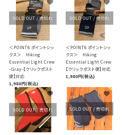
favorite
favorite
アグ
ミリタリーライン・ミリタリー
SOLD OUT / 売切れ
SOLD OUT / 売切れ
ア・
ギ
＜POINT6 ポイントシッ
＜POINT6 ポイントシッ
ギ
クス＞ Hiking
クス＞ Hiking
Essential Light Crew
Essential Light Crew
・ギ
-Gray-【クリックポスト
【クリックポスト便】対応
便】対応
1,980円(税込)
1,980円(税込)
favorite
favorite
SOLD OUT / 売切れ
SOLD OUT / 売切れ