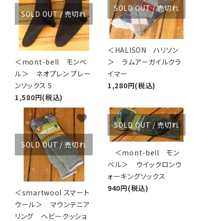
SOLD OUT / 売切れ
SOLD OUT / 売切れ
＜HALISON ハリソン
＜mont-bell モンベ
＞ ラムアーガイルクラ
ル＞ ネオプレン プレー
イマー
ンソックス S
1,280円(税込)
1,580円(税込)
favorite
favorite
SOLD OUT / 売切れ
SOLD OUT / 売切れ
＜mont-bell モン
ベル＞ ウイックロンウ
ォーキングソックス
940円(税込)
＜smartwool スマート
ウール＞ マウンテニア
リング ヘビークッショ