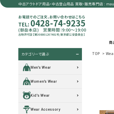
中古アウトドア用品・中古登山用品 買取・販売専門店 : maun
お電話でのご注文、お問い合わせはこちら
0428-74-9235
TEL:
(御岳本店) 営業時間：9:00～19:00
古物許可証【第308801207481号/東京都公安委員会】
商
TOP
>
Wea
カテゴリーで選ぶ
search
Men's Wear
カテゴリーで選ぶ
Women's Wear
サイズで選ぶ
Kid's Wear
特集で選ぶ
Wear Accessory
価格で選ぶ