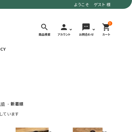
ようこそ ゲスト 様
0
search
person
sms
shopping_cart
商品検索
アカウント
お問合わせ
カート
ICY
検索する
価格で選ぶ
トド
デイリーユースにもおすすめなアウトドア
～9,900円
ウェア・ギア
10,000～
格順
-
新着順
アグ
クライミング・ボルダリング用ウェア・ギア
19,990円
表示しています
ヴィンテージなアイテム
20,000円～
備
ウルトラライト系
リバースポーツ