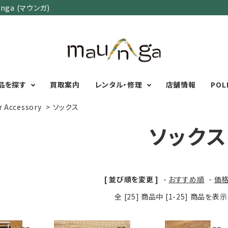
ga (マウンガ)
品を探す
買取案内
レンタル・修理
店舗情報
POL
r Accessory
>
ソックス
ソックス
カテゴリーで選ぶ
サイズで選ぶ
特集で選ぶ
Men's Wear
MENS
初心者におすすめアウ
Women's Wear
XXS
XS
S
M
L
XL
XXL
アグッズ
[ 並び順を変更 ]
-
おすすめ順
-
価
Kid's Wear
秋・冬に向けたアウトド
WOMENS
全 [25] 商品中 [1-25] 商品を
Wear Accessory
ッズ
XXS
XS
S
M
L
XL
Foot Wear
富士山いくならこの装
UNISEX
Backpacks＆
本気の登山用品