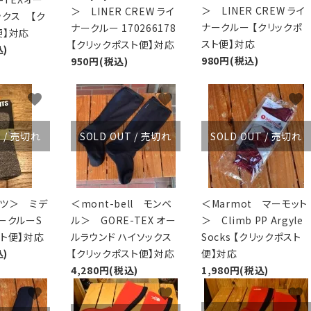
＞ LINER CREW ライ
＞ LINER CREW ライ
ックス 【ク
ナークルー 【クリックポ
ナークルー 170266178
便】対応
スト便】対応
【クリックポスト便】対応
込)
980円(税込)
950円(税込)
favorite
favorite
favorite
T / 売切れ
SOLD OUT / 売切れ
SOLD OUT / 売切れ
ィッツ＞ ミデ
＜mont-bell モンベ
＜Marmot マーモット
ークルーS
ル＞ GORE-TEX オー
＞ Climb PP Argyle
スト便】対応
ルラウンド ハイソックス
Socks 【クリックポスト
込)
【クリックポスト便】対応
便】対応
4,280円(税込)
1,980円(税込)
favorite
favorite
favorite