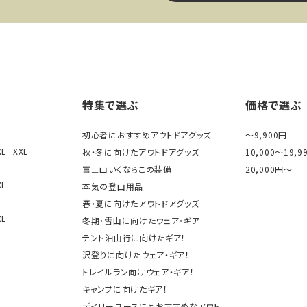
ワード
特集で選ぶ
価格で選ぶ
初心者におすすめアウトドアグッズ
～9,900円
XL
XXL
秋・冬に向けたアウトドアグッズ
10,000～19,9
ゴリー
富士山いくならこの装備
20,000円～
XL
本気の登山用品
春・夏に向けたアウトドアグッズ
XL
冬期・雪山に向けたウェア・ギア
テント泊山行に向けたギア！
検索する
沢登りに向けたウェア・ギア！
トレイルラン向けウェア・ギア！
キャンプに向けたギア！
デイリーユースにもおすすめなアウト