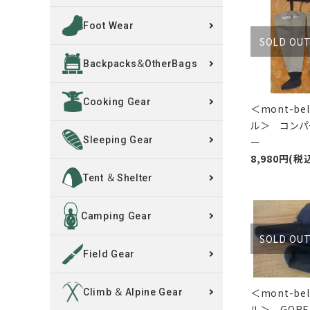
Foot Wear
買取案内
SOLD OU
Backpacks＆OtherBags
レンタル・修理
Cooking Gear
店舗情報
＜mont-be
ル＞ コンパ
POLICY
Sleeping Gear
ー
8,980円(税
INFORMATION
Tent ＆ Shelter
ACCOUNT MENU
Camping Gear
ようこそ ゲスト 様
SOLD OU
Field Gear
meeting_room
person
ログイン
新規会員登録
＜mont-be
Climb ＆ Alpine Gear
ル＞ GORE