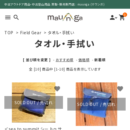
中古アウトドア用品・中古登山用品 買取・販売専門店 : maunga (マウンガ)
0
menu
search
person
shopping_cart
TOP
>
Field Gear
>
タオル・手拭い
search
タオル・手拭い
カテゴリーで選ぶ
[ 並び順を変更 ]
-
おすすめ順
-
価格順
-
新着順
全 [10] 商品中 [1-10] 商品を表示しています
サイズで選ぶ
特集で選ぶ
favorite
favorite
価格で選ぶ
SOLD OUT / 売切れ
SOLD OUT / 売切れ
買取案内
＜sea to summit シー トゥ サ