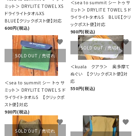
レンタル・修理
＜sea to summit シー トゥ サ
ミット＞ DRYLITE TOWEL XS
ミット＞ DRYLITE TOWEL S ド
ドライライトタオルXS
店舗情報
ライライトタオルS BLUE【クリ
BLUE【クリックポスト便】対応
ックポスト便】対応
600円(税込)
980円(税込)
POLICY
favorite
favorite
INFORMATION
SOLD OUT / 売切れ
SOLD OUT / 売切れ
ACCOUNT MENU
＜kuala クアラ＞ 奥多摩て
ようこそ ゲスト 様
ぬぐい 【クリックポスト便】対
応
＜sea to summit シー トゥ サ
meeting_room
person
ログイン
新規会員登録
550円(税込)
ミット＞ DRYLITE TOWEL S ド
ライライトタオルS 【クリックポ
スト便】対応
980円(税込)
favorite
favorite
SOLD OUT / 売切れ