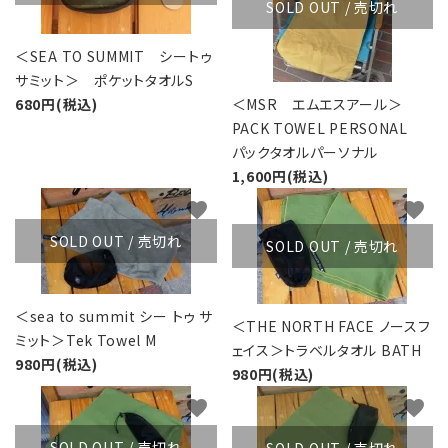
SOLD OUT / 売切れ
＜SEA TO SUMMIT シートゥ
サミット＞ ポケットタオルS
680円(税込)
＜MSR エムエスアール＞
PACK TOWEL PERSONAL
パックタオルパーソナル
1,600円(税込)
favorite
favorite
SOLD OUT / 売切れ
SOLD OUT / 売切れ
＜sea to summit シー トゥ サ
＜THE NORTH FACE ノースフ
ミット＞Tek Towel M
ェイス＞トラベルタオル BATH
980円(税込)
980円(税込)
favorite
favorite
SOLD OUT / 売切れ