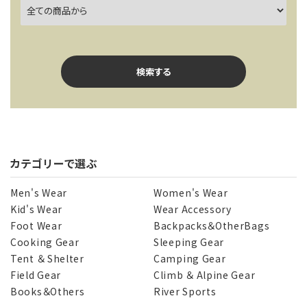
検索する
カテゴリーで選ぶ
キーワード
Men's Wear
Women's Wear
Kid's Wear
Wear Accessory
Foot Wear
Backpacks＆OtherBags
カテゴリー
Cooking Gear
Sleeping Gear
Tent ＆ Shelter
Camping Gear
Field Gear
Climb ＆ Alpine Gear
Books＆Others
River Sports