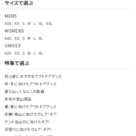
サイズで選ぶ
検索する
MENS
XXS
XS
S
M
L
XL
XXL
WOMENS
XXS
XS
S
M
L
XL
UNISEX
XXS
XS
S
M
L
XL
特集で選ぶ
初心者におすすめアウトドアグッズ
秋・冬に向けたアウトドアグッズ
富士山いくならこの装備
本気の登山用品
春・夏に向けたアウトドアグッズ
冬期・雪山に向けたウェア・ギア
テント泊山行に向けたギア！
沢登りに向けたウェア・ギア！