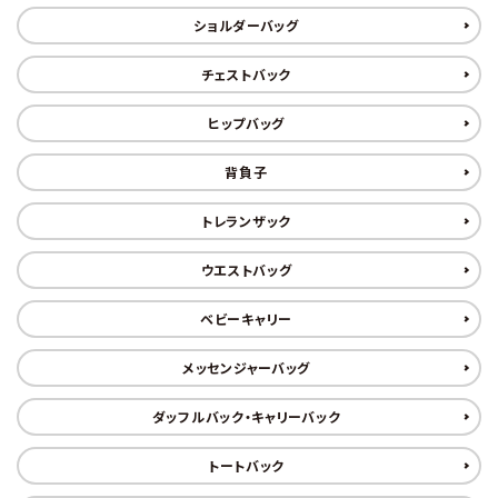
レンタル・修理
ショルダーバッグ
店舗情報
チェストバック
POLICY
ヒップバッグ
INFORMATION
背負子
トレランザック
ACCOUNT MENU
ようこそ ゲスト 様
ウエストバッグ
meeting_room
person
ログイン
新規会員登録
ベビーキャリー
メッセンジャーバッグ
ダッフルバック・キャリーバック
トートバック