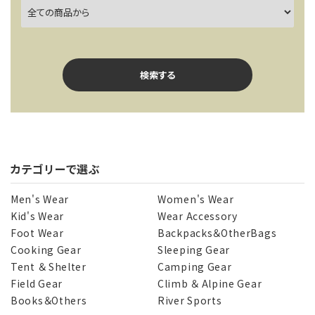
検索する
カテゴリーで選ぶ
キーワード
Men's Wear
Women's Wear
Kid's Wear
Wear Accessory
Foot Wear
Backpacks＆OtherBags
カテゴリー
Cooking Gear
Sleeping Gear
Tent ＆ Shelter
Camping Gear
Field Gear
Climb ＆ Alpine Gear
Books＆Others
River Sports