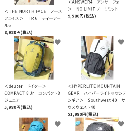
＜ANSWER4 アンサーフォー
＞ NO LIMIT ノーリミット
＜THE NORTH FACE ノース
9,580円(税込)
フェイス＞ TR 6 ティーアー
ル6
8,980円(税込)
favorite
favorite
＜deuter ドイター＞
＜HYPERLITE MOUNTAIN
COMPACT 8 Jr コンパクト8
GEAR ハイパーライトマウンテ
ジュニア
ンギア＞ Southwest 40 サ
5,980円(税込)
ウスウェスト40
51,980円(税込)
favorite
favorite