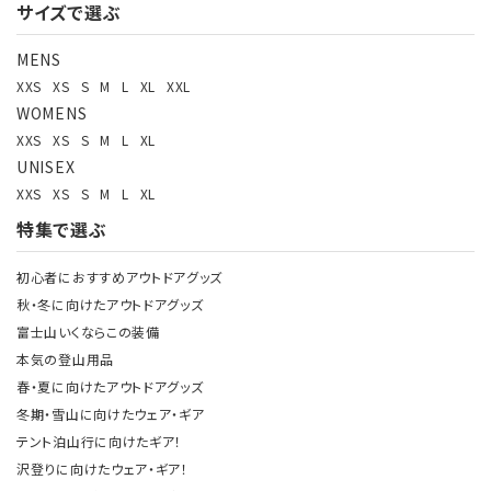
サイズで選ぶ
検索する
MENS
XXS
XS
S
M
L
XL
XXL
WOMENS
XXS
XS
S
M
L
XL
UNISEX
XXS
XS
S
M
L
XL
特集で選ぶ
初心者におすすめアウトドアグッズ
秋・冬に向けたアウトドアグッズ
富士山いくならこの装備
本気の登山用品
春・夏に向けたアウトドアグッズ
冬期・雪山に向けたウェア・ギア
テント泊山行に向けたギア！
沢登りに向けたウェア・ギア！