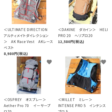
＜ULTIMATE DIRECTION
＜DAKINE ダカイン＞ HELI
アルティメイトダイレクション
PRO 20 ヘリプロ20
＞ AK Race Vest AKレース
12,580円(税込)
ベスト
8,980円(税込)
favorite
favorite
＜OSPREY オスプレー＞
＜MILLET ミレー＞
Aether Pro 70 イーサープ
INTENSE PRO 5 インテンス
ロ70
プロ 5