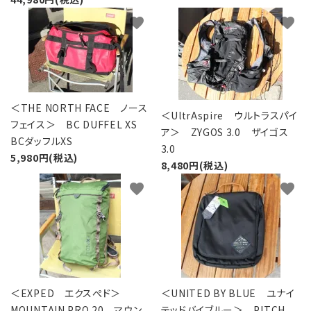
favorite
favorite
＜THE NORTH FACE ノース
＜UltrAspire ウルトラスパイ
フェイス＞ BC DUFFEL XS
ア＞ ZYGOS 3.0 ザイゴス
BCダッフルXS
3.0
5,980円(税込)
8,480円(税込)
favorite
favorite
＜EXPED エクスぺド＞
＜UNITED BY BLUE ユナイ
MOUNTAIN PRO 20 マウン
テッドバイブルー＞ PITCH