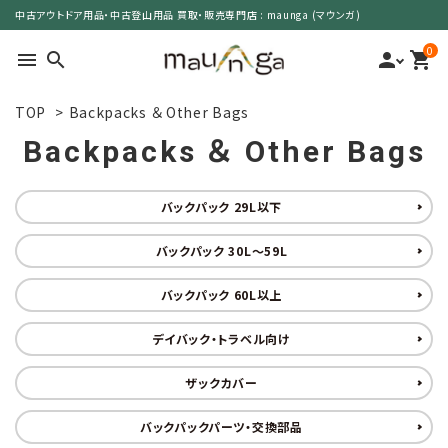
中古アウトドア用品・中古登山用品 買取・販売専門店 : maunga (マウンガ)
0
menu
search
person
shopping_cart
TOP
>
Backpacks ＆ Other Bags
search
Backpacks ＆ Other Bags
カテゴリーで選ぶ
バックパック 29L以下
サイズで選ぶ
バックパック 30L～59L
バックパック 60L以上
特集で選ぶ
デイバック・トラベル向け
価格で選ぶ
ザックカバー
買取案内
バックパックパーツ・交換部品