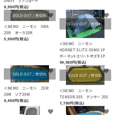
Short ゾアショート
8,980円(税込)
favorite
favorite
SOLD OUT / 売切れ
SOLD OUT / 売切れ
＜NEMO ニーモ＞ ORA
20R オーラ20R
5,980円(税込)
＜NEMO ニーモ＞
HORNET ELITE OSMO 1P
ホーネットエリートオズモ1P
49,980円(税込)
favorite
favorite
SOLD OUT / 売切れ
SOLD OUT / 売切れ
＜NEMO ニーモ＞ ZOR
＜NEMO ニーモ＞
20M ゾア20M
TENSOR 20S テンサー 20S
6,480円(税込)
7,780円(税込)
favorite
favorite