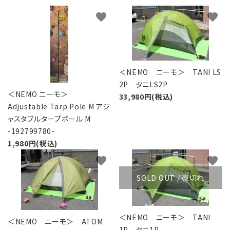
レンタル・修理
favorite
favorite
店舗情報
POLICY
＜NEMO ニーモ＞ TANI LS
INFORMATION
2P タニLS2P
＜NEMO ニーモ＞
33,980円(税込)
Adjustable Tarp Pole M アジ
ACCOUNT MENU
ャスタブルタープポール M
ようこそ ゲスト 様
-192799780-
1,980円(税込)
meeting_room
person
ログイン
新規会員登録
favorite
favorite
SOLD OUT / 売切れ
＜NEMO ニーモ＞ TANI
＜NEMO ニーモ＞ ATOM
1P タニ1P