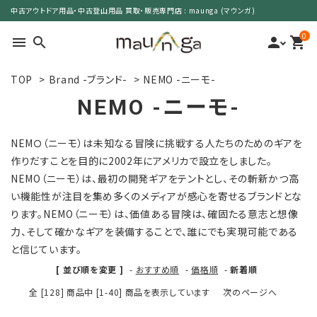
中古アウトドア用品・中古登山用品 買取・販売専門店 : maunga (マウンガ)
0
menu
search
person
shopping_cart
TOP
>
Brand -ブランド-
>
NEMO -ニーモ-
search
NEMO -ニーモ-
カテゴリーで選ぶ
NEMＯ（ニーモ）は未知なる冒険に挑戦する人たちのためのギアを
作りだすことを目的に2002年にアメリカで設立をしました。
サイズで選ぶ
NEMO（ニーモ）は、最初の開発ギアをテントとし、その斬新かつ高
い機能性が注目を集め多くのメディアが感心を寄せるブランドとな
特集で選ぶ
ります。NEMO（ニーモ）は、価値ある冒険は、確固たる意志と想像
力、そして確かなギアを装備することで、誰にでも実現可能である
価格で選ぶ
と信じています。
[ 並び順を変更 ]
-
おすすめ順
-
価格順
-
新着順
買取案内
全 [128] 商品中 [1-40] 商品を表示しています
次のページへ