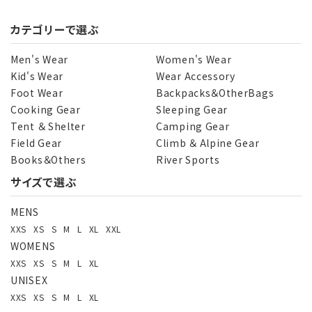
カテゴリーで選ぶ
キーワード
Men's Wear
Women's Wear
Kid's Wear
Wear Accessory
Foot Wear
Backpacks＆OtherBags
カテゴリー
Cooking Gear
Sleeping Gear
Tent ＆ Shelter
Camping Gear
Field Gear
Climb ＆ Alpine Gear
Books＆Others
River Sports
サイズで選ぶ
検索する
MENS
XXS
XS
S
M
L
XL
XXL
WOMENS
XXS
XS
S
M
L
XL
UNISEX
XXS
XS
S
M
L
XL