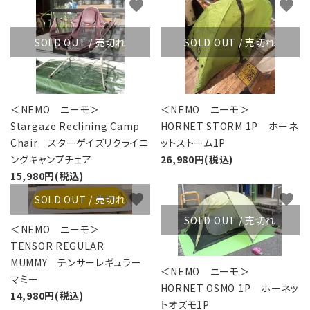
favorite
favorite
SOLD OUT / 売切れ
SOLD OUT / 売切れ
＜NEMO ニーモ＞
＜NEMO ニーモ＞
Stargaze Reclining Camp
HORNET STORM 1P ホーネ
Chair スターゲイズリクライニ
ットストーム1P
ングキャンプチェア
26,980円(税込)
15,980円(税込)
favorite
favorite
SOLD OUT / 売切れ
SOLD OUT / 売切れ
＜NEMO ニーモ＞
TENSOR REGULAR
MUMMY テンサーレギュラー
＜NEMO ニーモ＞
マミー
HORNET OSMO 1P ホーネッ
14,980円(税込)
トオズモ1P