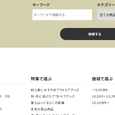
キーワード
カテゴリ
検索する
ワード
特集で選ぶ
価格で選ぶ
初心者におすすめアウトドアグッズ
～9,900円
XL
XXL
秋・冬に向けたアウトドアグッズ
10,000～19,9
ゴリー
富士山いくならこの装備
20,000円～
XL
本気の登山用品