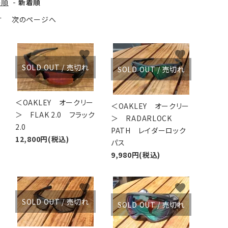
格順
-
新着順
アグ
ミリタリーライン・ミリタリー
す
次のページへ
ア・
favorite
favorite
ギ
SOLD OUT / 売切れ
SOLD OUT / 売切れ
ギ
＜OAKLEY オークリー
＜OAKLEY オークリー
・ギ
＞ FLAK 2.0 フラック
＞ RADARLOCK
2.0
PATH レイダーロック
12,800円(税込)
パス
9,980円(税込)
favorite
favorite
SOLD OUT / 売切れ
SOLD OUT / 売切れ