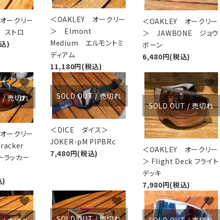
＜OAKLEY オークリー
 オークリー
＜OAKLEY オークリー
＞ Elmont
O ストロ
＞ JAWBONE ジョウ
Medium エルモントミ
税込)
ボーン
ディアム
6,480円(税込)
11,180円(税込)
favorite
favorite
favorite
SOLD OUT / 売切れ
T / 売切れ
SOLD OUT / 売切れ
＜DICE ダイス＞
 オークリー
JOKER-pM PIPBRc
racker
＜OAKLEY オークリー
7,480円(税込)
トラッカー
＞ Flight Deck フライト
デッキ
込)
7,980円(税込)
favorite
favorite
favorite
SOLD OUT / 売切れ