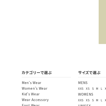
キー
カテゴリーで選ぶ
サイズで選ぶ
Men's Wear
MENS
Women's Wear
XXS
XS
S
M
L
カテ
Kid's Wear
WOMENS
Wear Accessory
XXS
XS
S
M
L
Foot Wear
UNISEX