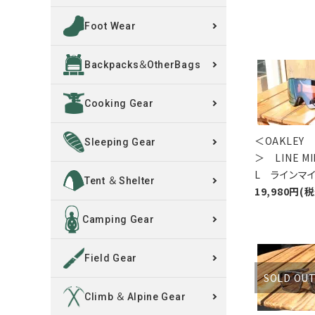
Foot Wear
買取案内
Backpacks＆OtherBags
レンタル・修理
Cooking Gear
店舗情報
＜OAKLEY
POLICY
Sleeping Gear
＞ LINE MI
L ラインマ
INFORMATION
Tent ＆ Shelter
19,980円(
ACCOUNT MENU
Camping Gear
ようこそ ゲスト 様
Field Gear
meeting_room
person
ログイン
新規会員登録
SOLD OU
Climb ＆ Alpine Gear