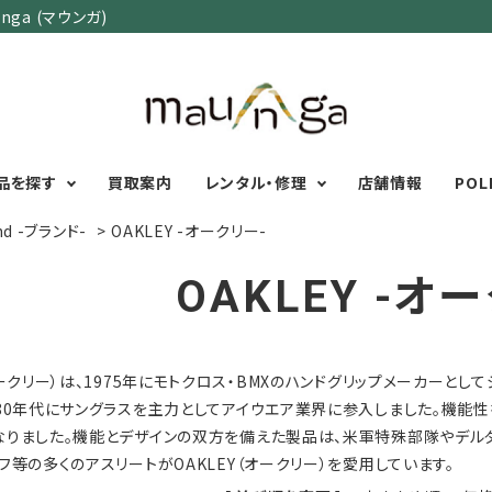
ga (マウンガ)
品を探す
買取案内
レンタル・修理
店舗情報
POL
nd -ブランド-
>
OAKLEY -オークリー-
OAKLEY -オ
カテゴリーで選ぶ
サイズで選ぶ
特集で選ぶ
Men's Wear
MENS
初心者におすすめアウ
（オークリー）は、1975年にモトクロス・BMXのハンドグリップメーカーと
Women's Wear
XXS
XS
S
M
L
XL
XXL
アグッズ
Kid's Wear
秋・冬に向けたアウトド
980年代にサングラスを主力としてアイウエア業界に参入しました。機能
WOMENS
Wear Accessory
ッズ
なりました。機能とデザインの双方を備えた製品は、米軍特殊部隊やデル
XXS
XS
S
M
L
XL
Foot Wear
富士山いくならこの装
フ等の多くのアスリートがOAKLEY（オークリー）を愛用しています。
UNISEX
Backpacks＆
本気の登山用品