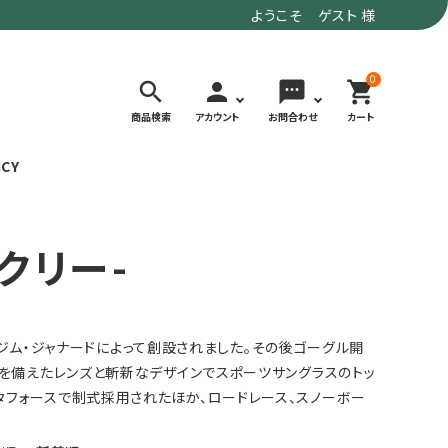
ようこそ ゲスト 様
0
search
person
sms
shopping_cart
商品検索
アカウント
お問合わせ
カート
ICY
検索する
ークリー-
価格で選ぶ
トド
デイリーユースにもおすすめなアウトドア
～9,900円
してジム・ジャナードによって創設されました。その後ゴーグル開
ウェア・ギア
10,000～
アグ
クライミング・ボルダリング用ウェア・ギア
19,990円
性を備えたレンズと斬新なデザインでスポーツサングラスのトッ
ヴィンテージなアイテム
20,000円～
タフォースで制式採用されたほか、ロードレース、スノーボー
備
ウルトラライト系
リバースポーツ