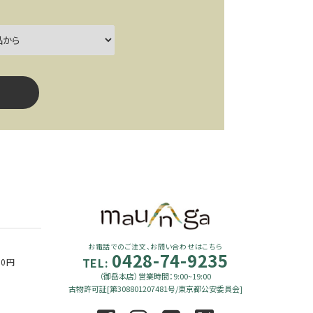
ー
close
お電話でのご注文、お問い合わせはこちら
0428-74-9235
TEL:
90円
（御岳本店）営業時間：9:00~19:00
古物許可証[第308801207481号/東京都公安委員会]