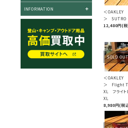
INFORMATION
＜OAKLEY
＞ SUTR
12,480円(
SOLD OU
＜OAKLEY
＞ Flight T
XL フライト
XL
8,980円(税