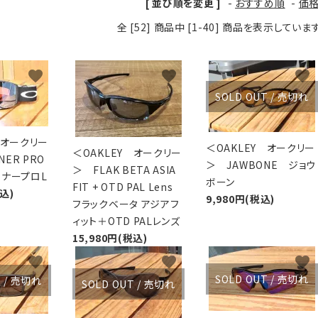
[ 並び順を変更 ]
-
おすすめ順
-
価
XXS
XS
S
M
L
XL
OtherBags
春・夏に向けたアウトド
全 [52] 商品中 [1-40] 商品を表示していま
Cooking Gear
ッズ
Sleeping Gear
冬期・雪山に向けたウェ
Tent ＆ Shelter
ギア
favorite
favorite
favorite
Camping Gear
テント泊山行に向けた
SOLD OUT / 売切れ
Field Gear
ア！
Climb ＆ Alpine
沢登りに向けたウェア・
Gear
ア！
 オークリー
＜OAKLEY オークリー
Books＆Others
トレイルラン向けウェア
＜OAKLEY オークリー
NER PRO
＞ JAWBONE ジョウ
River Sports
ア！
＞ FLAK BETA ASIA
イナープロL
ボーン
キャンプに向けたギア！
FIT + OTD PAL Lens
税込)
9,980円(税込)
フラックベータ アジアフ
ィット＋OTD PALレンズ
15,980円(税込)
favorite
favorite
favorite
SOLD OUT / 売切れ
T / 売切れ
SOLD OUT / 売切れ