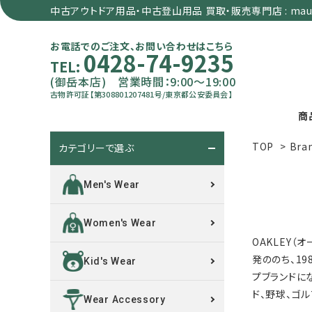
中古アウトドア用品・中古登山用品 買取・販売専門店 : maun
お電話でのご注文、お問い合わせはこちら
0428-74-9235
TEL:
(御岳本店) 営業時間：9:00～19:00
古物許可証【第308801207481号/東京都公安委員会】
商
TOP
>
Bra
カテゴリーで選ぶ
search
Men's Wear
カテゴリーで選ぶ
Women's Wear
サイズで選ぶ
OAKLEY
発ののち、1
Kid's Wear
特集で選ぶ
プブランドに
ド、野球、ゴル
Wear Accessory
価格で選ぶ