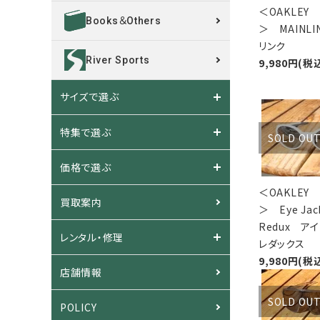
＜OAKLEY
Books＆Others
＞ MAINL
リンク
River Sports
9,980円(税
サイズで選ぶ
特集で選ぶ
SOLD OU
価格で選ぶ
＜OAKLEY
買取案内
＞ Eye Jac
Redux ア
レンタル・修理
レダックス
9,980円(税
店舗情報
SOLD OU
POLICY