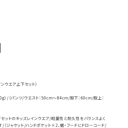
明
ズレインウエア上下セット）
260g）/（パンツ/ウエスト：50cm～84cm/股下：60cm/股上：
上下セットのキッズレインウエア/軽量性と耐久性をバランスよく
（ジャケット/ハンドポケット×2、裾・フードにドローコード/