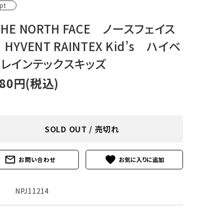
pt
アグ
ミリタリーライン・ミリタリー
HE NORTH FACE ノースフェイス
ア・
HYVENT RAINTEX Kid’s ハイベ
ギ
トレインテックスキッズ
ギ
980円(税込)
・ギ
SOLD OUT / 売切れ
mail_outline
favorite
お問い合わせ
NPJ11214