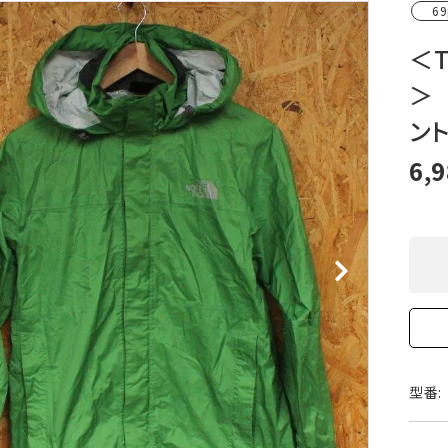
69
XXS
XS
S
M
L
XL
OtherBags
春・夏に向けたアウトド
Cooking Gear
ッズ
＜T
Sleeping Gear
冬期・雪山に向けたウェ
＞ 
Tent ＆ Shelter
ギア
Camping Gear
テント泊山行に向けた
ン
Field Gear
ア！
Climb ＆ Alpine
沢登りに向けたウェア・
6,
Gear
ア！
Books＆Others
トレイルラン向けウェア
River Sports
ア！
キャンプに向けたギア！
型番: