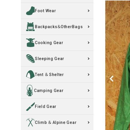
Foot Wear
買取案内
Backpacks＆OtherBags
レンタル・修理
Cooking Gear
店舗情報
POLICY
Sleeping Gear
INFORMATION
Tent ＆ Shelter
ACCOUNT MENU
Camping Gear
ようこそ ゲスト 様
Field Gear
meeting_room
person
ログイン
新規会員登録
Climb ＆ Alpine Gear