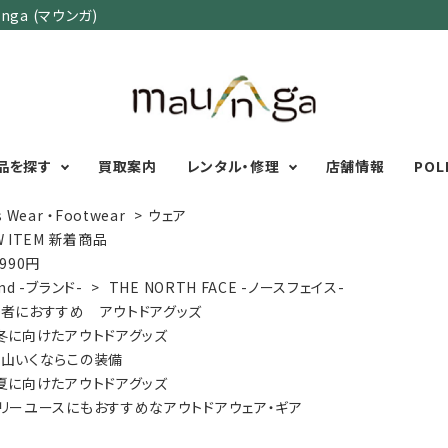
ga (マウンガ)
品を探す
買取案内
レンタル・修理
店舗情報
POL
s Wear ・Footwear
>
ウェア
W ITEM 新着商品
,990円
カテゴリーで選ぶ
サイズで選ぶ
特集で選ぶ
nd -ブランド-
>
THE NORTH FACE -ノースフェイス-
者におすすめ アウトドアグッズ
Men's Wear
MENS
初心者におすすめアウ
冬に向けたアウトドアグッズ
Women's Wear
XXS
XS
S
M
L
XL
XXL
アグッズ
山いくならこの装備
Kid's Wear
秋・冬に向けたアウトド
WOMENS
夏に向けたアウトドアグッズ
Wear Accessory
ッズ
XXS
XS
S
M
L
XL
リーユースにもおすすめなアウトドアウェア・ギア
Foot Wear
富士山いくならこの装
UNISEX
Backpacks＆
本気の登山用品