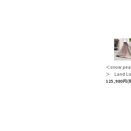
＜snow p
＞ Land 
125,980円(