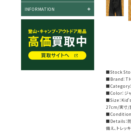
INFORMATION
■Stock S
■Brand：T
■Categor
■Color：
■Size：Ki
27cm/実寸/
■Condit
■Detai
備え、トレッ