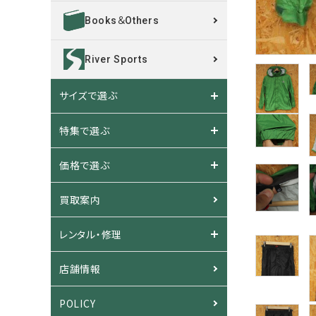
Books＆Others
River Sports
サイズで選ぶ
特集で選ぶ
価格で選ぶ
買取案内
レンタル・修理
店舗情報
POLICY