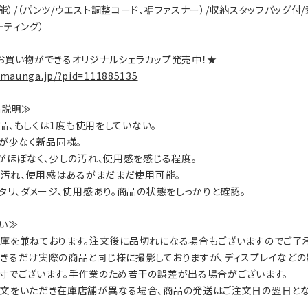
）/（パンツ/ウエスト調整コード、裾ファスナー）/収納スタッフバッグ付/素材：
―ティング）
お買い物ができるオリジナルシェラカップ発売中！★
.maunga.jp/?pid=111885135
on説明≫
：新品、もしくは1度も使用をしていない。
数が少なく新品同様。
ジがほぼなく、少しの汚れ、使用感を感じる程度。
ジ、汚れ、使用感はあるがまだまだ使用可能。
ヘタリ、ダメージ、使用感あり。商品の状態をしっかりと確認。
い≫
庫を兼ねております。注文後に品切れになる場合もございますのでご了承
きるだけ実際の商品と同じ様に撮影しておりますが、ディスプレイなどの
寸でございます。手作業のため若干の誤差が出る場合がございます。
文をいただき在庫店舗が異なる場合、商品の発送はご注文日の翌日とな