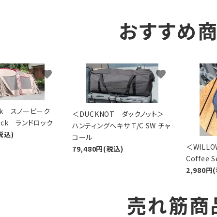
おすすめ
favorite
favorite
eak スノーピーク
＜DUCKNOT ダックノット＞
Lock ランドロック
ハンティングヘキサ T/C SW チャ
税込)
コール
＜WIL
79,480円(税込)
Coffee
2,980円
売れ筋商