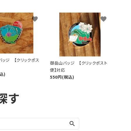
favorite
favorite
バッジ 【クリックポス
御岳山バッジ 【クリックポスト
便】対応
込)
550円(税込)
探す
search