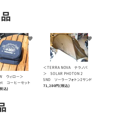
商品
favorite
favorite
＜TERRA NOVA テラノバ
＞ SOLAR PHOTON 2
LOW ウィロー＞
SND ソーラーフォトン2サンド
 Set コーヒーセット
71,280円(税込)
(税込)
品