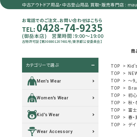
中古アウトドア用品・中古登山用品 買取・販売専門店 : maun
お電話でのご注文、お問い合わせはこちら
0428-74-9235
TEL:
(御岳本店) 営業時間：9:00～19:00
古物許可証【第308801207481号/東京都公安委員会】
商
カテゴリーで選ぶ
TOP
>
Kid'
search
TOP
>
NE
TOP
>
～9
Men's Wear
TOP
>
Bra
カテゴリーで選ぶ
TOP
>
初心
Women's Wear
TOP
>
秋・
サイズで選ぶ
TOP
>
富士
Kid's Wear
TOP
>
春・
特集で選ぶ
TOP
>
デイ
Wear Accessory
価格で選ぶ