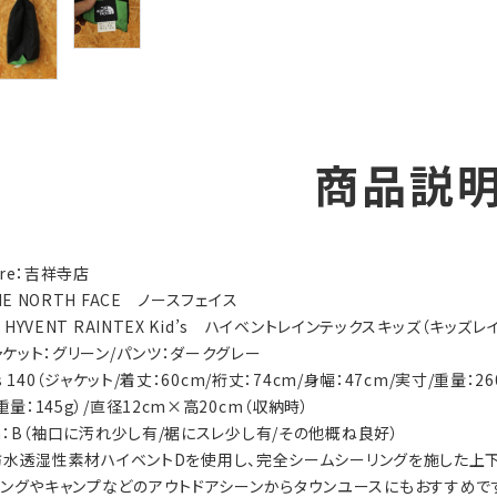
商品説
tore：吉祥寺店
HE NORTH FACE ノースフェイス
y：HYVENT RAINTEX Kid’s ハイベントレインテックスキッズ（キッ
ジャケット：グリーン/パンツ：ダークグレー
d's 140（ジャケット/着丈：60cm/裄丈：74cm/身幅：47cm/実寸/重量：
重量：145g）/直径12cm×高20cm（収納時）
ion：B（袖口に汚れ少し有/裾にスレ少し有/その他概ね良好）
ls：防水透湿性素材ハイベントDを使用し、完全シームシーリングを施した
キングやキャンプなどのアウトドアシーンからタウンユースにもおすすめです/