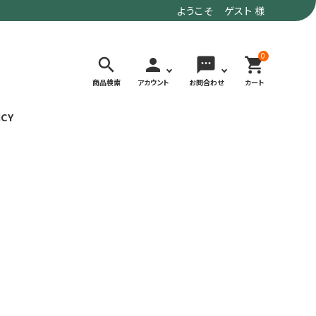
ようこそ ゲスト 様
0
search
person
sms
shopping_cart
商品検索
アカウント
お問合わせ
カート
ICY
検索する
価格で選ぶ
トド
デイリーユースにもおすすめなアウトドア
～9,900円
ウェア・ギア
10,000～
アグ
クライミング・ボルダリング用ウェア・ギア
19,990円
ヴィンテージなアイテム
20,000円～
備
ウルトラライト系
リバースポーツ