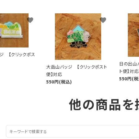
favorite
favorite
ジ 【クリックポス
日の出山
大岳山バッジ 【クリックポスト
ト便】対応
便】対応
550円(税
550円(税込)
他の商品を