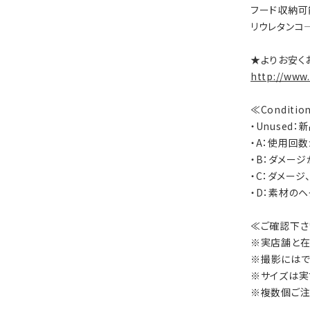
フード収納可能
リウレタンコ
★よりお安く
http://www
≪Conditi
・Unused
・A：使用回
・B：ダメー
・C：ダメー
・D：素材の
≪ご確認下さ
※実店舗と在
※撮影にはで
※サイズは実
※複数個ご注