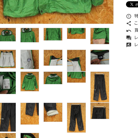
特
error_outline
こ
share
買
undo
レ
forum
レ
rate_review