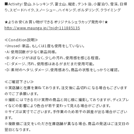
■Activity：登山、トレッキング、富士山、縦走、テント泊、小屋泊り、雪渓、日帰
り、スピードハイク、スノーシュー、ハイキング、ボルダリング、クライミング
★よりお安くお買い物ができるオリジナルシェラカップ発売中！★
http://www.maunga.jp/?pid=111885135
≪Condition説明≫
・Unused：新品、もしくは1度も使用をしていない。
・A：使用回数が少なく新品同様。
・B：ダメージがほぼなく、少しの汚れ、使用感を感じる程度。
・C：ダメージ、汚れ、使用感はあるがまだまだ使用可能。
・D：素材のヘタリ、ダメージ、使用感あり。商品の状態をしっかりと確認。
≪ご確認下さい≫
※実店舗と在庫を兼ねております。注文後に品切れになる場合もございます
のでご了承願います。
※撮影にはできるだけ実際の商品と同じ様に撮影しておりますが、ディスプレ
イなどの影響により色合が若干変わって見える場合がございます。
※サイズは実寸でございます。手作業のため若干の誤差が出る場合がござい
ます。
※複数個ご注文をいただき在庫店舗が異なる場合、商品の発送はご注文日の
翌日となります。