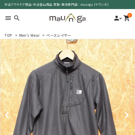
中古アウトドア用品・中古登山用品 買取・販売専門店 : maunga (マウンガ)
0
menu
search
person
shopping_cart
TOP
>
Men's Wear
>
ベースレイヤー
search
カテゴリーで選ぶ
サイズで選ぶ
特集で選ぶ
価格で選ぶ
買取案内