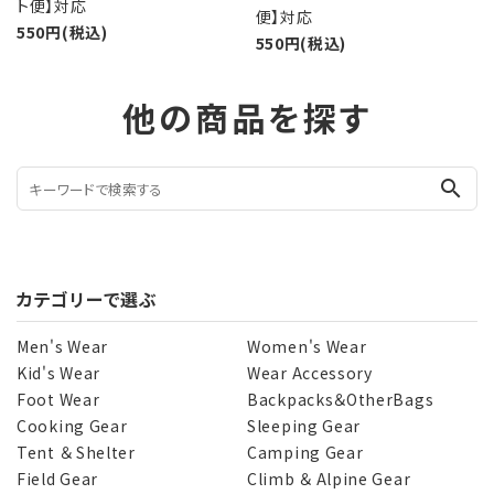
ト便】対応
便】対応
550円(税込)
550円(税込)
他の商品を探す
search
カテゴリーで選ぶ
Men's Wear
Women's Wear
Kid's Wear
Wear Accessory
Foot Wear
Backpacks＆OtherBags
Cooking Gear
Sleeping Gear
Tent ＆ Shelter
Camping Gear
Field Gear
Climb ＆ Alpine Gear