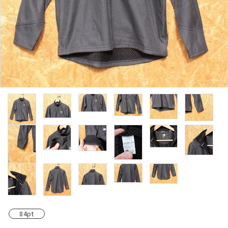
レンタル・修理
店舗情報
POLICY
INFORMATION
ACCOUNT MENU
ようこそ ゲスト 様
meeting_room
person
ログイン
新規会員登録
84pt