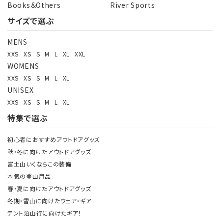
Books＆Others
River Sports
サイズで選ぶ
MENS
XXS
XS
S
M
L
XL
XXL
WOMENS
XXS
XS
S
M
L
XL
UNISEX
XXS
XS
S
M
L
XL
特集で選ぶ
初心者におすすめアウトドアグッズ
秋・冬に向けたアウトドアグッズ
富士山いくならこの装備
本気の登山用品
春・夏に向けたアウトドアグッズ
冬期・雪山に向けたウェア・ギア
テント泊山行に向けたギア！