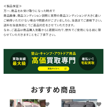
≪製品保証≫
万一、商品をお受け取りになった時点で
商品画像、商品コンディション説明と実際の商品コンディションが大きく違い
ご納得いただけない場合や問題点がございましたら、当店までご連絡下さい。
送料を当店負担にてご返品対応をさせていただきます。
なお、ご返品は商品購入到着から1週間以内で、野外でご使用になる前に限
らせていただきますことをご了承下さい。
おすすめ商品
favorite
favorite