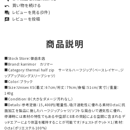
買い物を続ける
undo
レビューを見る(0件)
forum
レビューを投稿
rate_review
商品説明
■Stock Store：御岳本店
■Brand：karrimor カリマー
■Category：thermal half zip サーマルハーフジップ（ベースレイヤー、ジ
ップアップロングスリーブシャツ）
■Color：ブラック
■Size：Unisex XS（着丈：67cm/裄丈：79cm/身幅：51cm/実寸）/重量：
140g
■Condition：B（大きなダメージ汚れなし）
■Details：参考定価：15,400円/軽量性、吸汗速乾性に優れる素材Octaに抗
菌加工を製品に施したハーフジップシャツ/ソフトな風合いで通気性に優れ、
停滞時には素材の特性でもある中空部と8本の突起による空間に含まれるデ
ッドエアーにより体温を維持することが可能です/チェストポケット×1/素材：
Octa（ポリエステル100%）