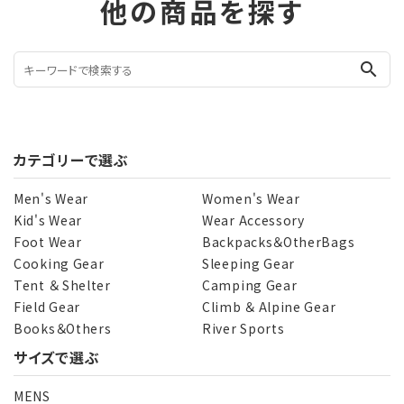
他の商品を探す
search
カテゴリーで選ぶ
Men's Wear
Women's Wear
Kid's Wear
Wear Accessory
Foot Wear
Backpacks＆OtherBags
Cooking Gear
Sleeping Gear
Tent ＆ Shelter
Camping Gear
Field Gear
Climb ＆ Alpine Gear
Books＆Others
River Sports
サイズで選ぶ
MENS