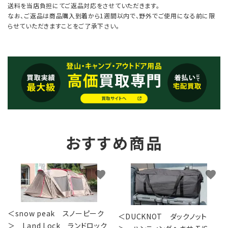
送料を当店負担にてご返品対応をさせていただきます。
なお、ご返品は商品購入到着から1週間以内で、野外でご使用になる前に限
らせていただきますことをご了承下さい。
おすすめ商品
favorite
favorite
＜snow peak スノーピーク
＜DUCKNOT ダックノット
＞ Land Lock ランドロック