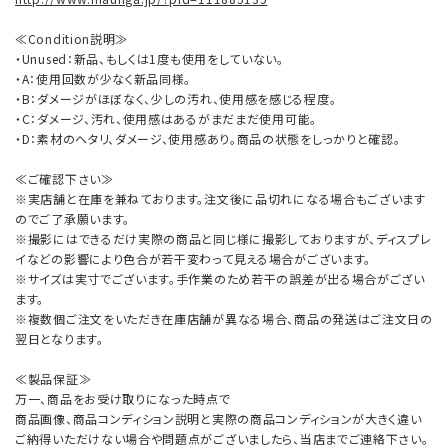
≪Condition説明≫
・Unused：新品、もしくは1度も使用をしていない。
・A：使用回数が少なく新品同様。
・B：ダメージがほぼなく、少しの汚れ、使用感を感じる程度。
・C：ダメージ、汚れ、使用感はあるがまだまだ使用可能。
・D：素材のヘタリ、ダメージ、使用感あり。商品の状態をしっかりと確認。
≪ご確認下さい≫
※実店舗と在庫を兼ねております。注文後に品切れになる場合もございます
のでご了承願います。
※撮影にはできるだけ実際の商品と同じ様に撮影しておりますが、ディスプレ
イなどの影響により色合が若干変わって見える場合がございます。
※サイズは実寸でございます。手作業のため若干の誤差が出る場合がござい
ます。
※複数個ご注文をいただき在庫店舗が異なる場合、商品の発送はご注文日の
翌日となります。
≪製品保証≫
万一、商品をお受け取りになった時点で
商品画像、商品コンディション説明と実際の商品コンディションが大きく違い
ご納得いただけない場合や問題点がございましたら、当店までご連絡下さい。