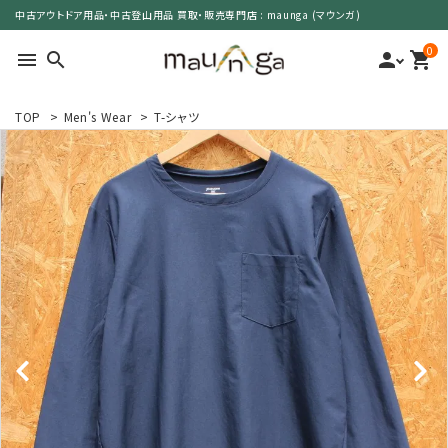
中古アウトドア用品・中古登山用品 買取・販売専門店 : maunga (マウンガ)
0
menu
search
person
shopping_cart
TOP
>
Men's Wear
>
T-シャツ
search
カテゴリーで選ぶ
サイズで選ぶ
特集で選ぶ
価格で選ぶ
買取案内