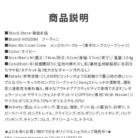
商品説明
■Stock Store：御岳本店
■Brand：HOUDINI フーディニ
■Item：Ms Cover Crew メンズカバークルー（薄手ロングスリーブシャツ）
■Color：ネイビー
■Size：Men's M（着丈：74cm/裄丈：92cm/身幅：57cm/実寸）/ 重量：154g
■Condition：B（背面腰回りに生地の擦れ少し有/裏地生地縫製部に毛羽立
ちやや有/タグカット有/他大きなダメージ汚れなし）
■Details：参考定価：17,600円/コットンのような肌触りで着心地の良いシン
プルなクルーネックのロングスリーブシャツ/2wayストレッチの柔軟性、通気
性と速乾性を兼ね備え、様々なアウトドアアクティビティで使用できます/レギ
ュラーフィットデザイン/チェストポケット×1/UPF50+/素材：Wish Woven（リ
サイクルポリエステル70%×ポリエステル30%）
■Activity：登山、トレッキング、富士山、縦走、テント泊、小屋泊り、日帰り、ス
ピードハイク、ロングトレイル、クライミング、ボルダリング、ハイキング、バック
パッキング、キャンプ、フェス、デイリーユース、トラベル
★よりお安くお買い物ができるオリジナルシェラカップ発売中！★
http://www.maunga.jp/?pid=111885135