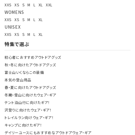
XXS
XS
S
M
L
XL
XXL
WOMENS
XXS
XS
S
M
L
XL
UNISEX
XXS
XS
S
M
L
XL
特集で選ぶ
初心者におすすめアウトドアグッズ
秋・冬に向けたアウトドアグッズ
富士山いくならこの装備
本気の登山用品
春・夏に向けたアウトドアグッズ
冬期・雪山に向けたウェア・ギア
テント泊山行に向けたギア！
沢登りに向けたウェア・ギア！
トレイルラン向けウェア・ギア！
キャンプに向けたギア！
デイリーユースにもおすすめなアウトドアウェア・ギア