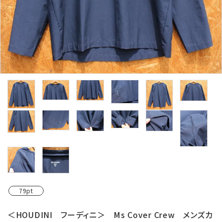
レンタル・修理
店舗情報
POLICY
INFORMATION
ACCOUNT MENU
ようこそ ゲスト 様
meeting_room
person
ログイン
新規会員登録
79pt
＜HOUDINI フーディニ＞ Ms Cover Crew メンズカ