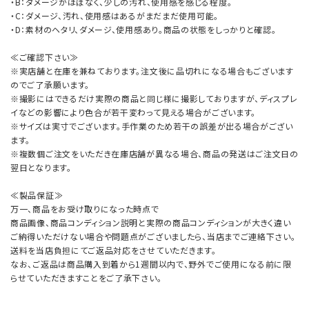
・B：ダメージがほぼなく、少しの汚れ、使用感を感じる程度。
・C：ダメージ、汚れ、使用感はあるがまだまだ使用可能。
・D：素材のヘタリ、ダメージ、使用感あり。商品の状態をしっかりと確認。
≪ご確認下さい≫
※実店舗と在庫を兼ねております。注文後に品切れになる場合もございます
のでご了承願います。
※撮影にはできるだけ実際の商品と同じ様に撮影しておりますが、ディスプレ
イなどの影響により色合が若干変わって見える場合がございます。
※サイズは実寸でございます。手作業のため若干の誤差が出る場合がござい
ます。
※複数個ご注文をいただき在庫店舗が異なる場合、商品の発送はご注文日の
翌日となります。
≪製品保証≫
万一、商品をお受け取りになった時点で
商品画像、商品コンディション説明と実際の商品コンディションが大きく違い
ご納得いただけない場合や問題点がございましたら、当店までご連絡下さい。
送料を当店負担にてご返品対応をさせていただきます。
なお、ご返品は商品購入到着から1週間以内で、野外でご使用になる前に限
らせていただきますことをご了承下さい。