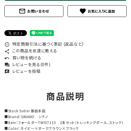
mail_outline
favorite
お問い合わせ
特定商取引法に基づく表記 (返品など)
error_outline
この商品を友達に教える
share
買い物を続ける
undo
レビューを見る(0件)
forum
レビューを投稿
rate_review
商品説明
■Stock Sotre：御岳本店
■Brand：SINANO シナノ
■Item：フォールダーTWIST115 2本セット（トレッキングポール、ストック）
■Color：ネイビー×ダークブラウン×ブラック