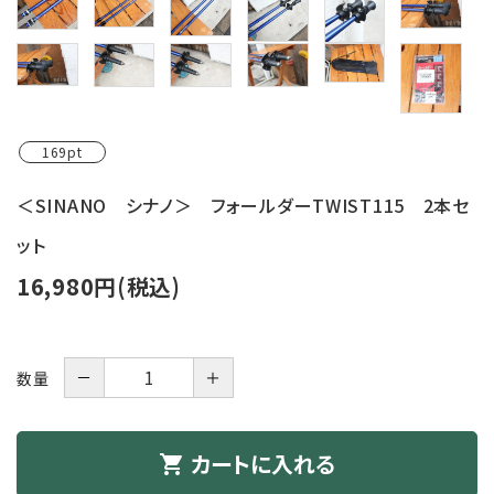
レンタル・修理
店舗情報
POLICY
169pt
INFORMATION
＜SINANO シナノ＞ フォールダーTWIST115 2本セ
ACCOUNT MENU
ット
ようこそ ゲスト 様
16,980円(税込)
meeting_room
person
ログイン
新規会員登録
－
＋
数量
カートに入れる
shopping_cart