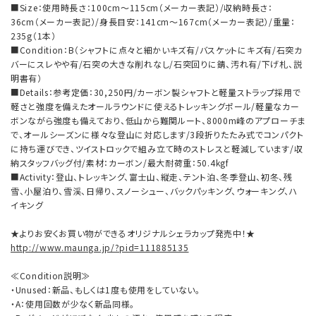
■Size：使用時長さ：100cm～115cm（メーカー表記）/収納時長さ：
36cm（メーカー表記）/身長目安：141cm～167cm（メーカー表記）/重量：
235g（1本）
■Condition：B（シャフトに点々と細かいキズ有/バスケットにキズ有/石突カ
バーにスレやや有/石突の大きな削れなし/石突回りに錆、汚れ有/下げ札、説
明書有）
■Details：参考定価：30,250円/カーボン製シャフトと軽量ストラップ採用で
軽さと強度を備えたオールラウンドに使えるトレッキングポール/軽量なカー
ボンながら強度も備えており、低山から難関ルート、8000m峰のアプローチま
で、オールシーズンに様々な登山に対応します/3段折りたたみ式でコンパクト
に持ち運びでき、ツイストロックで組み立て時のストレスと軽減しています/収
納スタッフバッグ付/素材：カーボン/最大耐荷重：50.4kgf
■Activity：登山、トレッキング、富士山、縦走、テント泊、冬季登山、初冬、残
雪、小屋泊り、雪渓、日帰り、スノーシュー、バックパッキング、ウォーキング、ハ
イキング
★よりお安くお買い物ができるオリジナルシェラカップ発売中！★
http://www.maunga.jp/?pid=111885135
≪Condition説明≫
・Unused：新品、もしくは1度も使用をしていない。
・A：使用回数が少なく新品同様。