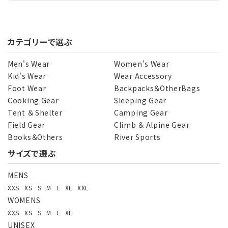
カテゴリーで選ぶ
Men's Wear
Women's Wear
Kid's Wear
Wear Accessory
Foot Wear
Backpacks＆OtherBags
Cooking Gear
Sleeping Gear
Tent ＆ Shelter
Camping Gear
Field Gear
Climb ＆ Alpine Gear
Books＆Others
River Sports
サイズで選ぶ
MENS
XXS
XS
S
M
L
XL
XXL
WOMENS
XXS
XS
S
M
L
XL
UNISEX