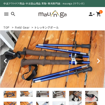
中古アウトドア用品・中古登山用品 買取・販売専門店 : maunga (マウンガ)
0
menu
search
person
shopping_cart
TOP
>
Field Gear
>
トレッキングポール
search
カテゴリーで選ぶ
サイズで選ぶ
特集で選ぶ
価格で選ぶ
買取案内