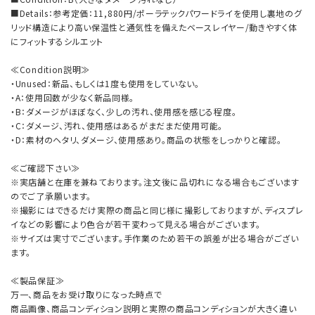
■Details：参考定価：11,880円/ポーラテックパワードライを使用し裏地のグ
リッド構造により高い保温性と通気性を備えたベースレイヤー/動きやすく体
にフィットするシルエット
≪Condition説明≫
・Unused：新品、もしくは1度も使用をしていない。
・A：使用回数が少なく新品同様。
・B：ダメージがほぼなく、少しの汚れ、使用感を感じる程度。
・C：ダメージ、汚れ、使用感はあるがまだまだ使用可能。
・D：素材のヘタリ、ダメージ、使用感あり。商品の状態をしっかりと確認。
≪ご確認下さい≫
※実店舗と在庫を兼ねております。注文後に品切れになる場合もございます
のでご了承願います。
※撮影にはできるだけ実際の商品と同じ様に撮影しておりますが、ディスプレ
イなどの影響により色合が若干変わって見える場合がございます。
※サイズは実寸でございます。手作業のため若干の誤差が出る場合がござい
ます。
≪製品保証≫
万一、商品をお受け取りになった時点で
商品画像、商品コンディション説明と実際の商品コンディションが大きく違い