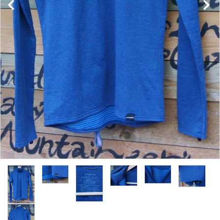
レンタル・修理
店舗情報
POLICY
INFORMATION
ACCOUNT MENU
ようこそ ゲスト 様
meeting_room
person
ログイン
新規会員登録