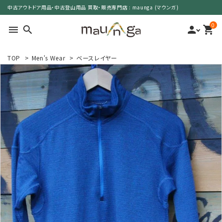
中古アウトドア用品・中古登山用品 買取・販売専門店 : maunga (マウンガ)
0
menu
search
person
shopping_cart
TOP
>
Men's Wear
>
ベースレイヤー
search
カテゴリーで選ぶ
サイズで選ぶ
特集で選ぶ
価格で選ぶ
買取案内