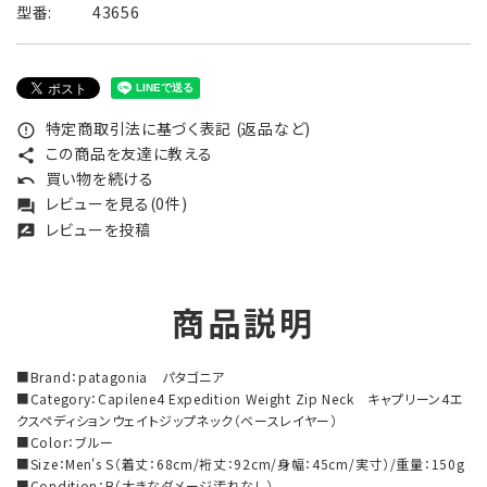
型番:
43656
特定商取引法に基づく表記 (返品など)
error_outline
この商品を友達に教える
share
買い物を続ける
undo
レビューを見る(0件)
forum
レビューを投稿
rate_review
商品説明
■Brand：patagonia パタゴニア
■Category：Capilene4 Expedition Weight Zip Neck キャプリーン4エ
クスペディションウェイトジップネック（ベースレイヤー）
■Color：ブルー
■Size：Men's S（着丈：68cm/裄丈：92cm/身幅：45cm/実寸）/重量：150g
■Condition：B（大きなダメージ汚れなし）