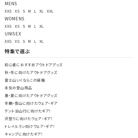
MENS
XXS
XS
S
M
L
XL
XXL
WOMENS
XXS
XS
S
M
L
XL
UNISEX
XXS
XS
S
M
L
XL
特集で選ぶ
初心者におすすめアウトドアグッズ
秋・冬に向けたアウトドアグッズ
富士山いくならこの装備
本気の登山用品
春・夏に向けたアウトドアグッズ
冬期・雪山に向けたウェア・ギア
テント泊山行に向けたギア！
沢登りに向けたウェア・ギア！
トレイルラン向けウェア・ギア！
キャンプに向けたギア！