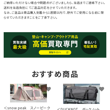
ご納得いただけない場合や問題点がございましたら、当店までご連絡下さい。
送料を当店負担にてご返品対応をさせていただきます。
なお、ご返品は商品購入到着から1週間以内で、野外でご使用になる前に限
らせていただきますことをご了承下さい。
おすすめ商品
favorite
favorite
＜snow peak スノーピーク
＜DUCKNOT ダックノット