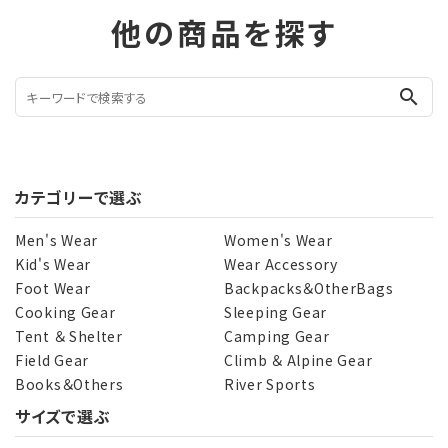
他の商品を探す
search
カテゴリーで選ぶ
Men's Wear
Women's Wear
Kid's Wear
Wear Accessory
Foot Wear
Backpacks＆OtherBags
Cooking Gear
Sleeping Gear
Tent ＆ Shelter
Camping Gear
Field Gear
Climb ＆ Alpine Gear
Books＆Others
River Sports
サイズで選ぶ