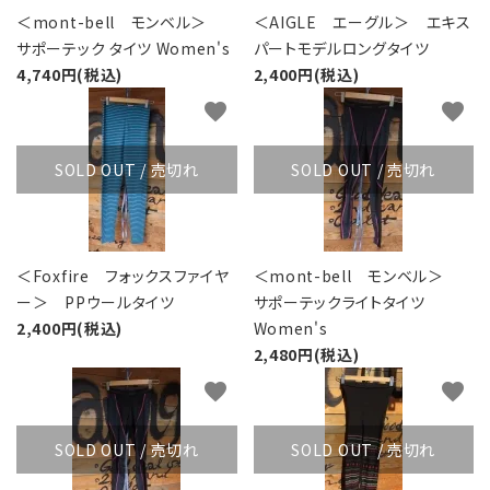
レンタル・修理
＜mont-bell モンベル＞
＜AIGLE エーグル＞ エキス
サポーテック タイツ Women's
パートモデルロングタイツ
店舗情報
4,740円(税込)
2,400円(税込)
favorite
favorite
POLICY
SOLD OUT / 売切れ
SOLD OUT / 売切れ
INFORMATION
ACCOUNT MENU
ようこそ ゲスト 様
＜Foxfire フォックスファイヤ
＜mont-bell モンベル＞
ー＞ PPウールタイツ
サポーテックライトタイツ
meeting_room
person
ログイン
新規会員登録
2,400円(税込)
Women's
2,480円(税込)
favorite
favorite
SOLD OUT / 売切れ
SOLD OUT / 売切れ