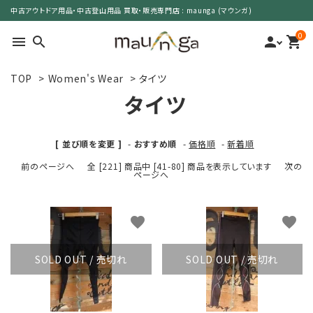
中古アウトドア用品・中古登山用品 買取・販売専門店 : maunga (マウンガ)
0
menu
search
person
shopping_cart
TOP
>
Women's Wear
>
タイツ
search
タイツ
カテゴリーで選ぶ
[ 並び順を変更 ]
-
おすすめ順
-
価格順
-
新着順
前のページへ
全 [221] 商品中 [41-80] 商品を表示しています
次の
サイズで選ぶ
ページへ
特集で選ぶ
favorite
favorite
価格で選ぶ
SOLD OUT / 売切れ
SOLD OUT / 売切れ
買取案内