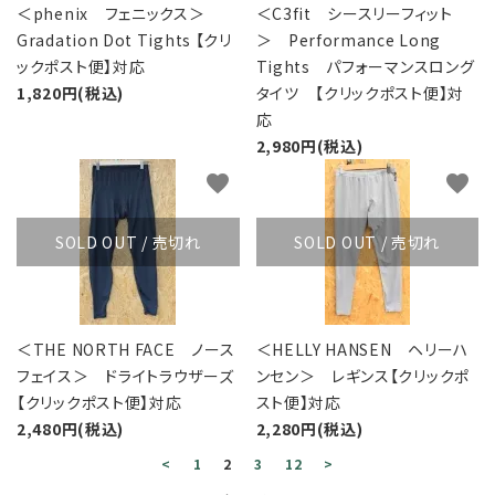
＜phenix フェニックス＞
＜C3fit シースリーフィット
Gradation Dot Tights 【クリ
＞ Performance Long
ックポスト便】対応
Tights パフォーマンスロング
1,820円(税込)
タイツ 【クリックポスト便】対
応
2,980円(税込)
favorite
favorite
SOLD OUT / 売切れ
SOLD OUT / 売切れ
＜THE NORTH FACE ノース
＜HELLY HANSEN ヘリーハ
フェイス＞ ドライトラウザーズ
ンセン＞ レギンス【クリックポ
【クリックポスト便】対応
スト便】対応
2,480円(税込)
2,280円(税込)
<
1
2
3
12
>