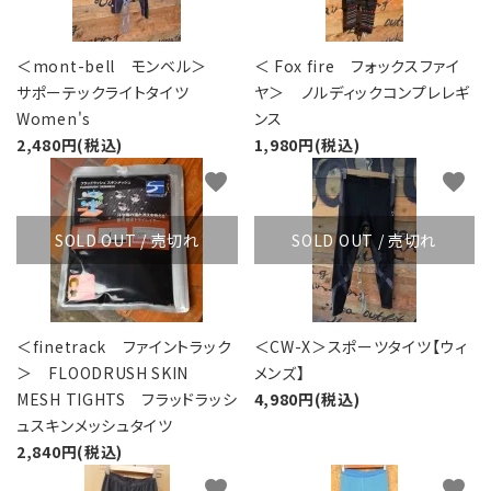
＜mont-bell モンベル＞
＜ Fox fire フォックスファイ
サポーテックライトタイツ
ヤ＞ ノルディックコンプレレギ
Women's
ンス
2,480円(税込)
1,980円(税込)
favorite
favorite
SOLD OUT / 売切れ
SOLD OUT / 売切れ
＜finetrack ファイントラック
＜CW-X＞スポーツタイツ【ウィ
＞ FLOODRUSH SKIN
メンズ】
MESH TIGHTS フラッドラッシ
4,980円(税込)
ュスキンメッシュタイツ
2,840円(税込)
favorite
favorite