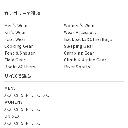
カテゴリーで選ぶ
キーワード
Men's Wear
Women's Wear
Kid's Wear
Wear Accessory
Foot Wear
Backpacks＆OtherBags
カテゴリー
Cooking Gear
Sleeping Gear
Tent ＆ Shelter
Camping Gear
Field Gear
Climb ＆ Alpine Gear
Books＆Others
River Sports
サイズで選ぶ
検索する
MENS
XXS
XS
S
M
L
XL
XXL
WOMENS
XXS
XS
S
M
L
XL
UNISEX
XXS
XS
S
M
L
XL