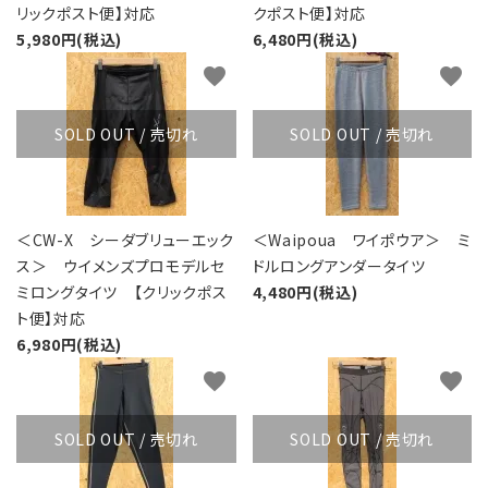
リックポスト便】対応
クポスト便】対応
5,980円(税込)
6,480円(税込)
favorite
favorite
SOLD OUT / 売切れ
SOLD OUT / 売切れ
＜CW-X シーダブリューエック
＜Waipoua ワイポウア＞ ミ
ス＞ ウイメンズプロモデルセ
ドルロングアンダータイツ
ミロングタイツ 【クリックポス
4,480円(税込)
ト便】対応
6,980円(税込)
favorite
favorite
SOLD OUT / 売切れ
SOLD OUT / 売切れ