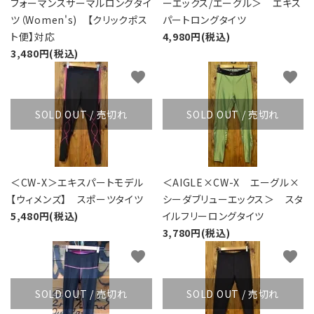
フォーマンスサーマルロングタイ
ーエックス/エーグル＞ エキス
ツ（Women's) 【クリックポス
パートロングタイツ
ト便】対応
4,980円(税込)
3,480円(税込)
favorite
favorite
SOLD OUT / 売切れ
SOLD OUT / 売切れ
＜CW-X＞エキスパートモデル
＜AIGLE×CW-X エーグル×
【ウィメンズ】 スポーツタイツ
シーダブリューエックス＞ スタ
5,480円(税込)
イルフリーロングタイツ
3,780円(税込)
favorite
favorite
SOLD OUT / 売切れ
SOLD OUT / 売切れ