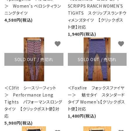
＞ Women's ベロシティラン
SCRIPPS RANCH WOMEN'S
ニングタイツ
TIGHTS スクリップスランチウ
4,580円(税込)
ィメンズタイツ 【クリックポス
ト便】対応
1,940円(税込)
favorite
favorite
SOLD OUT / 売切れ
SOLD OUT / 売切れ
＜C3fit シースリーフィット
＜Foxfire フォックスファイヤ
＞ Performance Long
ー＞ 魅せタイ スタンダード
Tights パフォーマンスロング
タイプ Women's【クリックポス
タイツ 【クリックポスト便】対
ト便】対応
応
1,480円(税込)
5,980円(税込)