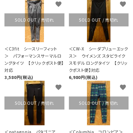
favorite
favorite
SOLD OUT / 売切れ
SOLD OUT / 売切れ
＜C3fit シースリーフィット
＜CW-X シーダブリューエック
＞ パフォーマンスサーマルロ
ス＞ ウイメンズ スタビライク
ングタイツ 【クリックポスト便】
スモデル ロングタイツ 【クリッ
対応
クポスト便】対応
3,580円(税込)
6,980円(税込)
favorite
favorite
SOLD OUT / 売切れ
SOLD OUT / 売切れ
＜patagonia パタゴニア
＜Columbia コロンビア＞